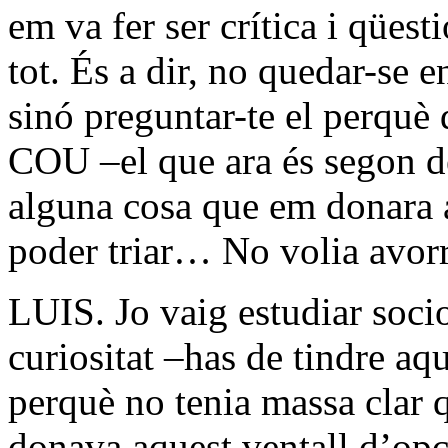
em va fer ser crítica i qüest
tot. És a dir, no quedar-se e
sinó preguntar-te el perquè 
COU –el que ara és segon de 
alguna cosa que em donara 
poder triar… No volia avorr
LUIS. Jo vaig estudiar soci
curiositat –has de tindre aqu
perquè no tenia massa clar q
donava aquest ventall d’op