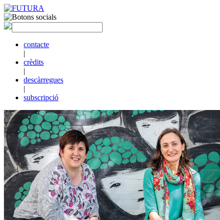
contacte
|
crèdits
|
descàrregues
|
subscripció