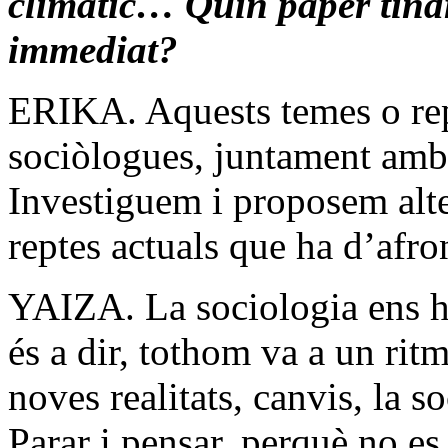
climàtic… Quin paper tindr
immediat?
ERIKA. Aquests temes o rept
sociòlogues, juntament amb
Investiguem i proposem alte
reptes actuals que ha d’afron
YAIZA. La sociologia ens ha
és a dir, tothom va a un rit
noves realitats, canvis, la s
Parar i pensar, perquè no es 