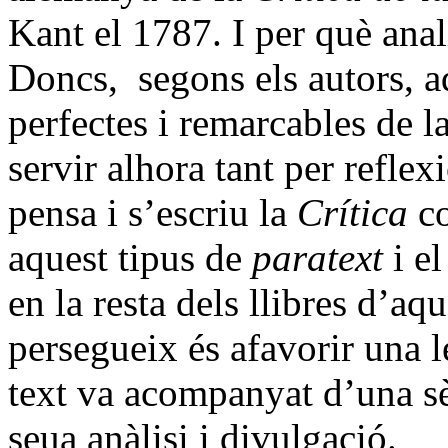
Kant el 1787. I per què anali
Doncs, segons els autors, a
perfectes i remarcables de la
servir alhora tant per reflex
pensa i s’escriu la
Crítica
co
aquest tipus de
paratext
i e
en la resta dels llibres d’aqu
persegueix és afavorir una l
text va acompanyat d’una sè
seua anàlisi i divulgació.