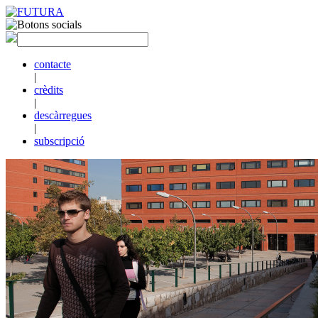
contacte
|
crèdits
|
descàrregues
|
subscripció