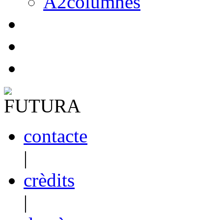
A2columnes
contacte
|
crèdits
|