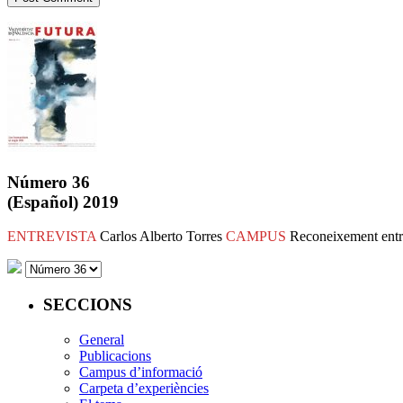
Número 36
(Español) 2019
ENTREVISTA
Carlos Alberto Torres
CAMPUS
Reconeixement entr
SECCIONS
General
Publicacions
Campus d’informació
Carpeta d’experiències