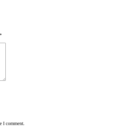
*
me I comment.