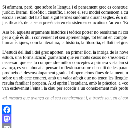
Si afirmem, però, que sobre la llengua i el pensament grec es construei
jurídic, literari, filosòfic i científic, i sobre el seu model comencen a 
escola i estudi del llatí han sigut termes sinònims durant segles, és a dir
justificació, de la seua presència en els sistemes educatius d’arreu d’Eur
Ara bé, aquests arguments històrics i teòrics potser no resultaran ni con
per a què és útil i convenient el seu aprenentatge, tot tenint en compte 
humanístiques, com la literatura, la història, la filosofia, el llatí i el g
L’estudi del llatí i del grec aporten, en primer lloc, la intriga de la no
estudi, una formalització gramatical que en molts casos no s’assoleix mi
necessari que els fa comprendre millor conceptes a primera vista tan
avança, es veu abocat a pensar i reflexionar sobre el sentit de les parau
produeix el desenvolupament gradual d’operacions fines de la ment, mit
sobre un objecte concret, amb un valor afegit que no tenen les llengüe
resulta familiar i propera. Així aprèn l’estudiant, amb la pràctica, a «
van esdevenint l’eina i la clau per accedir a un coneixement més profund,
«A mesura que avança en el seu coneixement i, a través seu, en el cone
Facebook
Mastodon