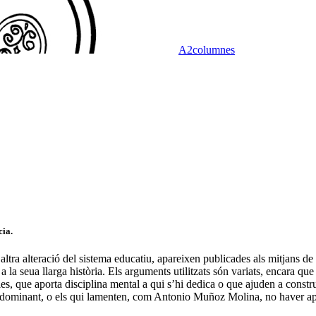
A2columnes
cia.
altra alteració del sistema educatiu, apareixen publicades als mitjans 
la seua llarga història. Els arguments utilitzats són variats, encara que
ies, que aporta disciplina mental a qui s’hi dedica o que ajuden a constr
ia predominant, o els qui lamenten, com Antonio Muñoz Molina, no haver ap