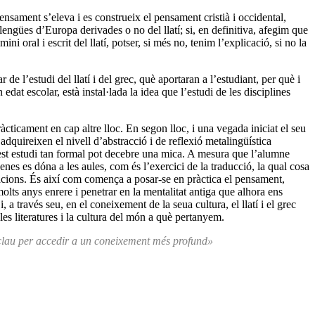
nsament s’eleva i es construeix el pensament cristià i occidental,
s llengües d’Europa derivades o no del llatí; si, en definitiva, afegim que
ni oral i escrit del llatí, potser, si més no, tenim l’explicació, si no la
de l’estudi del llatí i del grec, què aportaran a l’estudiant, per què i
dat escolar, està instal·lada la idea que l’estudi de les disciplines
pràcticament en cap altre lloc. En segon lloc, i una vegada iniciat el seu
adquireixen el nivell d’abstracció i de reflexió metalingüística
est estudi tan formal pot decebre una mica. A mesura que l’alumne
penes es dóna a les aules, com és l’exercici de la traducció, la qual cosa
isacions. És així com comença a posar-se en pràctica el pensament,
lts anys enrere i penetrar en la mentalitat antiga que alhora ens
a través seu, en el coneixement de la seua cultura, el llatí i el grec
 les literatures i la cultura del món a què pertanyem.
la clau per accedir a un coneixement més profund»