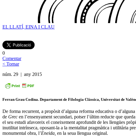
EL LLATÍ, EINA I CLAU
0
Comentar
< Tornar
núm. 29 | any 2015
Ferran Grau Codina.
Departament de Filologia Clàssica, Universitat de Valèn
De forma recurrent, a propòsit d’alguna reforma educativa o d’alguna 
de
Grec
en l’ensenyament secundari, potser l’últim reducte que queda a 
el seu estudi afavoreix el coneixement aprofundit de les llengües pròp
inutilitat intrínseca, oposant-la a la mentalitat pragmàtica i utilitàr
monumental obra, l’
Eneida,
en la seua llengua original.