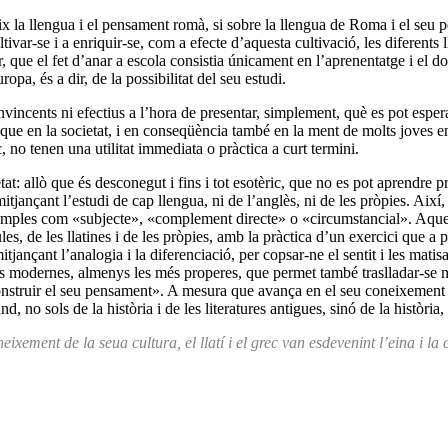
x la llengua i el pensament romà, si sobre la llengua de Roma i el seu pe
cultivar-se i a enriquir-se, com a efecte d’aquesta cultivació, les diferent
, que el fet d’anar a escola consistia únicament en l’aprenentatge i el domi
opa, és a dir, de la possibilitat del seu estudi.
vincents ni efectius a l’hora de presentar, simplement, què es pot esperar 
que en la societat, i en conseqüència també en la ment de molts joves en e
rec, no tenen una utilitat immediata o pràctica a curt termini.
vetat: allò que és desconegut i fins i tot esotèric, que no es pot aprendre 
tjançant l’estudi de cap llengua, ni de l’anglès, ni de les pròpies. Així, 
 simples com «subjecte», «complement directe» o «circumstancial». Aqu
les, de les llatines i de les pròpies, amb la pràctica d’un exercici que a 
jançant l’analogia i la diferenciació, per copsar-ne el sentit i les mat
s modernes, almenys les més properes, que permet també traslladar-se mo
construir el seu pensament». A mesura que avança en el seu coneixement i, 
 no sols de la història i de les literatures antigues, sinó de la història,
ixement de la seua cultura, el llatí i el grec van esdevenint l’eina i 