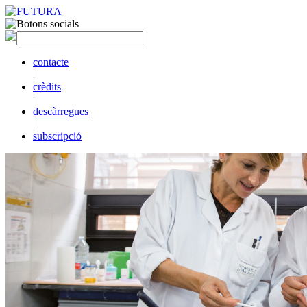
contacte
|
crèdits
|
descàrregues
|
subscripció