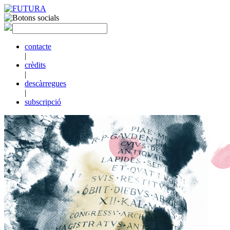
contacte
|
crèdits
|
descàrregues
|
subscripció