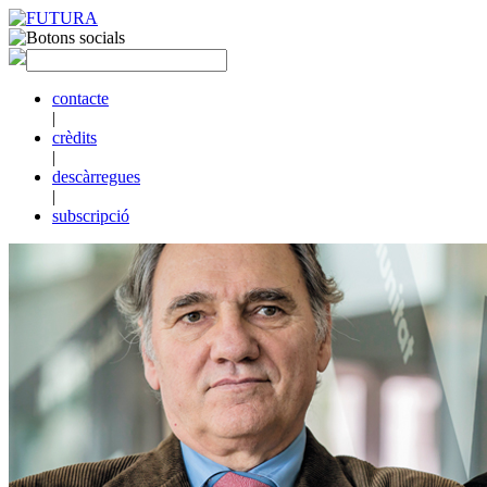
contacte
|
crèdits
|
descàrregues
|
subscripció