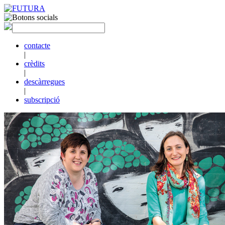
contacte
|
crèdits
|
descàrregues
|
subscripció