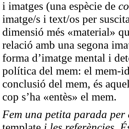
i imatges (una espècie de
co
imatge/s i text/os per susci
dimensió més «material» q
relació amb una segona imat
forma d’imatge mental i det
política del mem: el mem-id
conclusió del mem, és aquel
cop s’ha «entès» el mem.
Fem una petita parada per 
template
i les referències. 