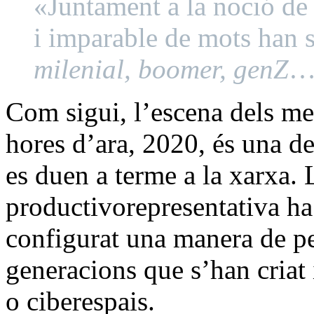
«Juntament a la noció d
i imparable de mots han s
milenial, boomer, genZ
…
Com sigui, l’escena dels me
hores d’ara, 2020, és una de
es duen a terme a la xarxa. 
productivorepresentativa h
configurat una manera de pen
generacions que s’han criat 
o ciberespais.