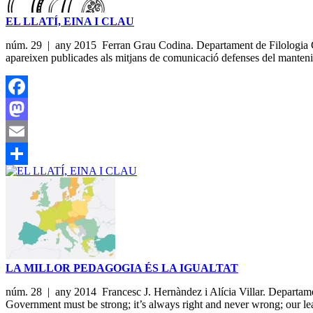
EL LLATÍ, EINA I CLAU
núm. 29 | any 2015 Ferran Grau Codina. Departament de Filologia Clàs
apareixen publicades als mitjans de comunicació defenses del mantenim
Facebook
Mastodon
Email
Share
LA MILLOR PEDAGOGIA ÉS LA IGUALTAT
núm. 28 | any 2014 Francesc J. Hernàndez i Alícia Villar. Departament
Government must be strong; it’s always right and never wrong; our le