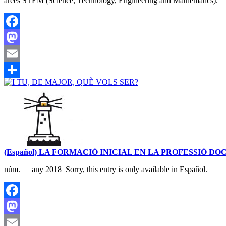
àrees STEM (Science, Technology, Engineering and Mathematics).
Facebook
Mastodon
Email
Share
(Español) LA FORMACIÓ INICIAL EN LA PROFESSIÓ DO
núm. | any 2018 Sorry, this entry is only available in Español.
Facebook
Mastodon