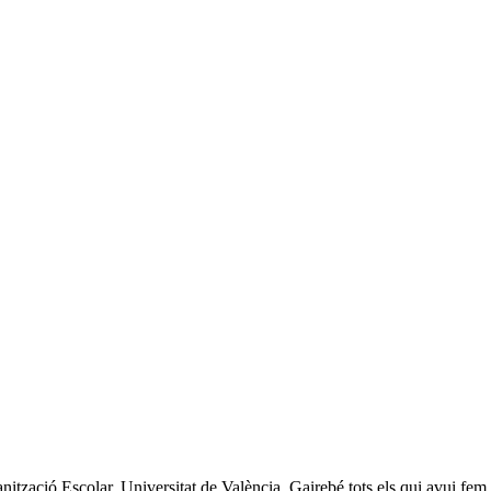
zació Escolar. Universitat de València. Gairebé tots els qui avui fem c