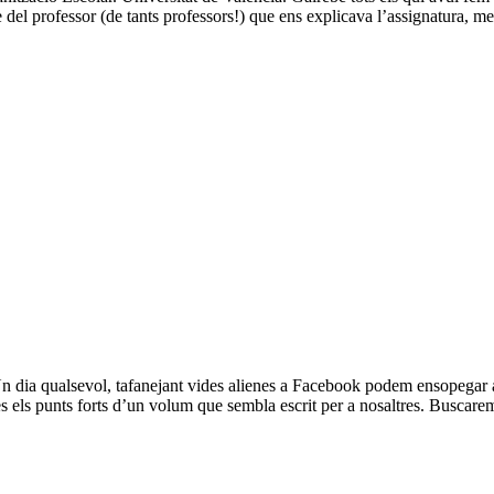
e del professor (de tants professors!) que ens explicava l’assignatura, m
dia qualsevol, tafanejant vides alienes a Facebook podem ensopegar am
es els punts forts d’un volum que sembla escrit per a nosaltres. Busca