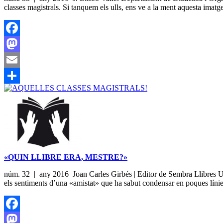
classes magistrals. Si tanquem els ulls, ens ve a la ment aquesta imatg
Facebook
Mastodon
Email
Share
«QUIN LLIBRE ERA, MESTRE?»
núm. 32 | any 2016 Joan Carles Girbés | Editor de Sembra Llibres Un 
els sentiments d’una «amistat» que ha sabut condensar en poques líni
Facebook