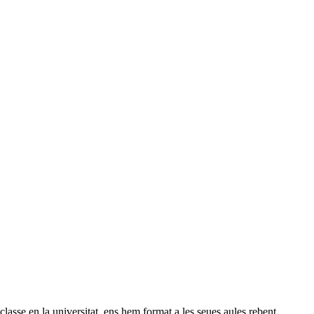
lasse en la universitat, ens hem format a les seues aules rebent