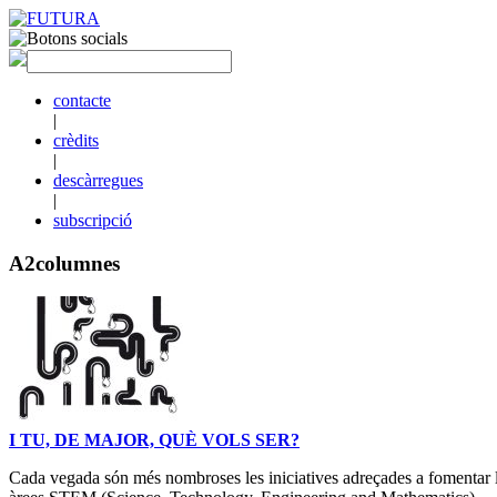
contacte
|
crèdits
|
descàrregues
|
subscripció
A2columnes
I TU, DE MAJOR, QUÈ VOLS SER?
Cada vegada són més nombroses les iniciatives adreçades a fomentar la 