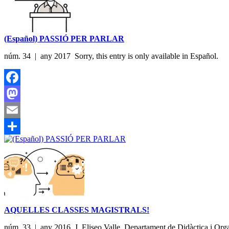
(Español) PASSIÓ PER PARLAR
núm. 34 | any 2017 Sorry, this entry is only available in Español.
Facebook
Mastodon
Email
Share
AQUELLES CLASSES MAGISTRALS!
núm. 33 | any 2016 J. Eliseo Valle. Departament de Didàctica i Organit