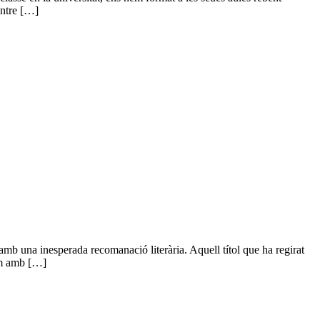
entre […]
b una inesperada recomanació literària. Aquell títol que ha regirat
rem amb […]