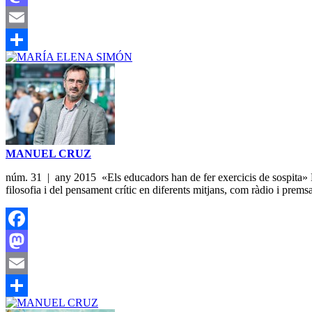
Mastodon
Email
Share
MANUEL CRUZ
núm. 31 | any 2015 «Els educadors han de fer exercicis de sospita» M
filosofia i del pensament crític en diferents mitjans, com ràdio i pre
Facebook
Mastodon
Email
Share