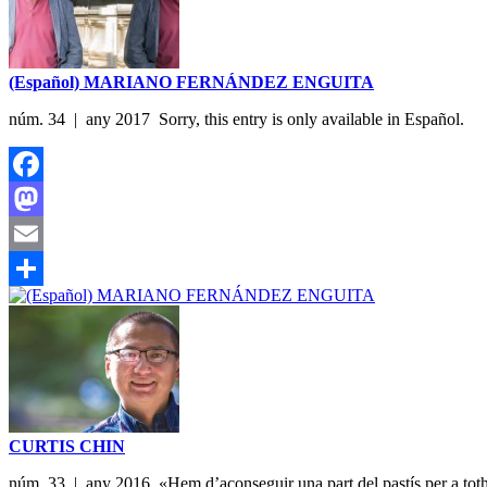
(Español) MARIANO FERNÁNDEZ ENGUITA
núm. 34 | any 2017 Sorry, this entry is only available in Español.
Facebook
Mastodon
Email
Share
CURTIS CHIN
núm. 33 | any 2016 «Hem d’aconseguir una part del pastís per a tothom