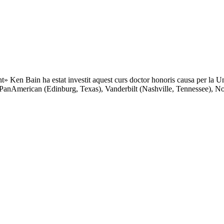
t» Ken Bain ha estat investit aquest curs doctor honoris causa per la Un
xas-PanAmerican (Edinburg, Texas), Vanderbilt (Nashville, Tennessee), N