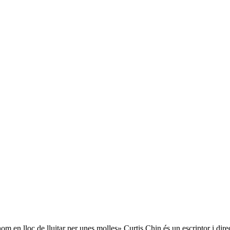
 en lloc de lluitar per unes molles» Curtis Chin és un escriptor i dire