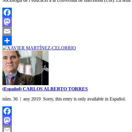
Sociologia de l’educació a la Universitat de Barcelona (UB). La seua in
Facebook
Mastodon
Email
Share
(Español) CARLOS ALBERTO TORRES
núm. 36 | any 2019 Sorry, this entry is only available in Español.
Facebook
Mastodon