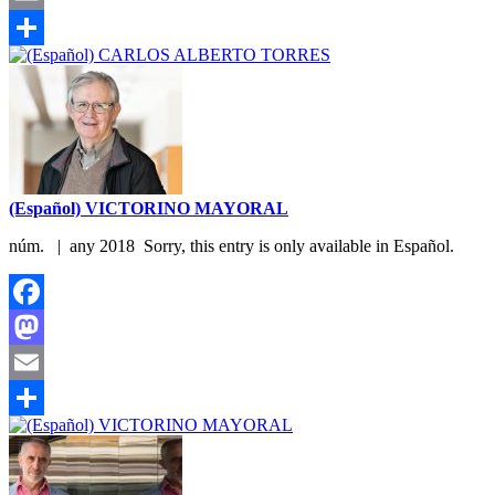
Email
Share
(Español) VICTORINO MAYORAL
núm. | any 2018 Sorry, this entry is only available in Español.
Facebook
Mastodon
Email
Share