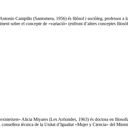
tonio Campillo (Santomera, 1956) és filòsof i sociòleg, professor a la F
lment sobre el concepte de «variació» (enfront d’altres conceptes filosò
existeixen» Alicia Miyares (Les Arriondes, 1963) és doctora en filosofia
 consellera tècnica de la Unitat d’Igualtat «Mujer y Ciencia» del Minis