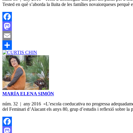
Tested en què s’aborda la lluita de les famílies novaiorqueses perquè e
Facebook
Mastodon
Email
Share
MARÍA ELENA SIMÓN
núm. 32 | any 2016 «L’escola coeducativa no progressa adequadament
del Feminari d’Alacant els anys 80, grup d’estudis i reflexió sobre la
Facebook