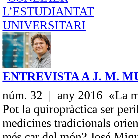
ENTREVISTA A J. M. 
núm. 32 | any 2016 «La med
Pot la quiropràctica ser peri
medicines tradicionals orien
més car del món? José Migu