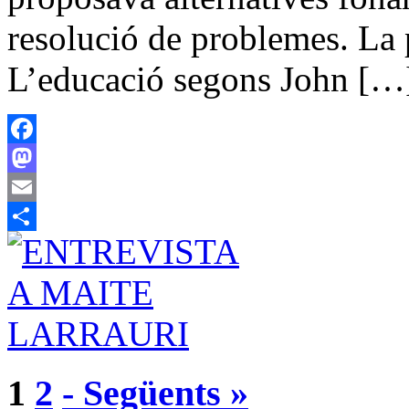
resolució de problemes. La 
L’educació segons John […
Facebook
Mastodon
Email
Share
1
2
- Següents »