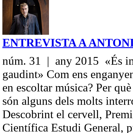
ENTREVISTA A ANTON
núm. 31 | any 2015 «És im
gaudint» Com ens enganyen 
en escoltar música? Per què
són alguns dels molts interr
Descobrint el cervell, Pre
Científica Estudi General, 