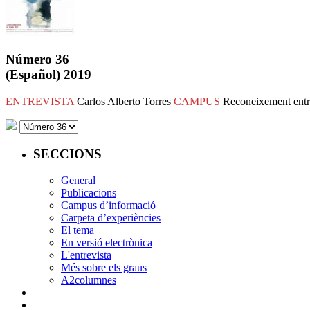
Número 36
(Español) 2019
ENTREVISTA
Carlos Alberto Torres
CAMPUS
Reconeixement entr
SECCIONS
General
Publicacions
Campus d’informació
Carpeta d’experiències
El tema
En versió electrònica
L'entrevista
Més sobre els graus
A2columnes