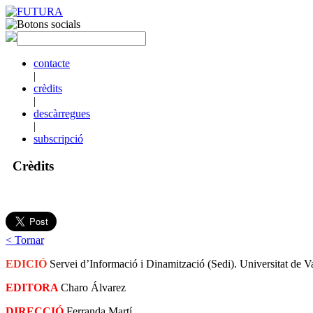
contacte
|
crèdits
|
descàrregues
|
subscripció
Crèdits
< Tornar
EDICIÓ
Servei d’Informació i Dinamització (Sedi). Universitat de V
EDITORA
Charo Álvarez
DIRECCIÓ
Ferranda Martí