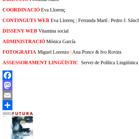
COORDINACIÓ
Eva Llorenç
CONTINGUTS WEB
Eva Llorenç
|
Ferranda Martí
|
Pedro J. Sánc
DISSENY WEB
Vitamina social
ADMINISTRACIÓ
Mónica García
FOTOGRAFIA
Miguel Lorenzo
|
Ana Ponce & Ivo Rovira
ASSESSORAMENT LINGÜÍSTIC
Servei de Política Lingüística
Facebook
Mastodon
Email
Share